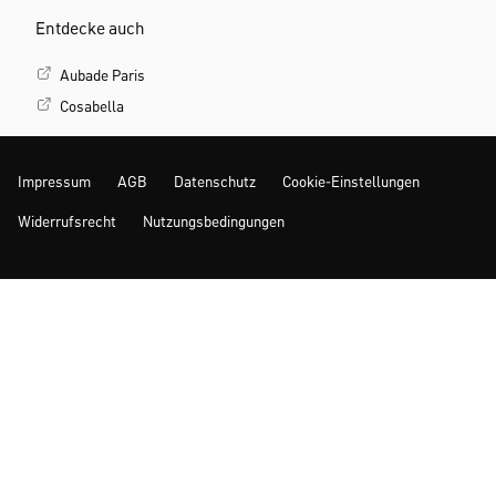
Entdecke auch
Aubade Paris
Cosabella
Impressum
AGB
Datenschutz
Cookie-Einstellungen
Widerrufsrecht
Nutzungsbedingungen
Mehr Inspiration
© 2026 www.calida.com | Alle Preise inkl. der gesetzl. MwSt.
*Letzter niedrigster Preis