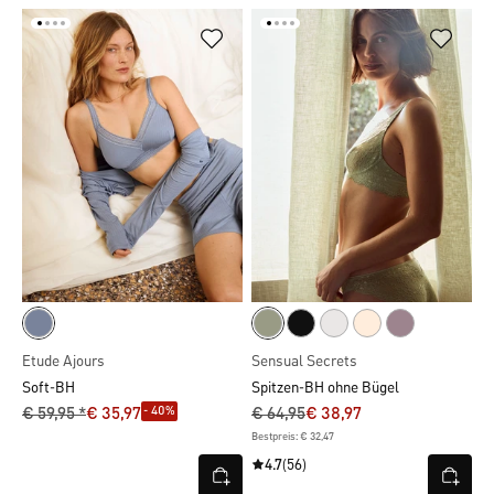
Etude Ajours
Sensual Secrets
Soft-BH
Spitzen-BH ohne Bügel
- 40%
€ 59,95 *
€ 35,97
€ 64,95
€ 38,97
Bestpreis: € 32,47
4.7
(56)