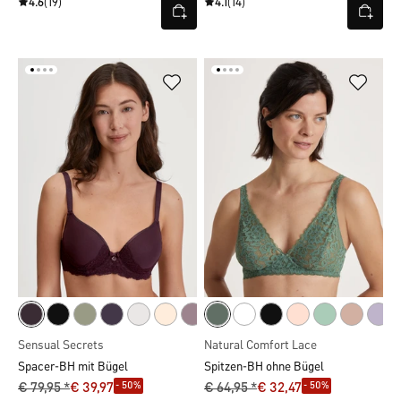
4.6
(19)
4.1
(14)
Sensual Secrets
Natural Comfort Lace
Spacer-BH mit Bügel
Spitzen-BH ohne Bügel
- 50%
- 50%
€ 79,95 *
€ 39,97
€ 64,95 *
€ 32,47