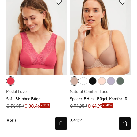
Modal Love
Natural Comfort Lace
Spacer-BH mit Bügel, Komfort Rücken
Soft-BH ohne Bügel
- 30%
- 40%
€ 54,95 *
€ 38,46
€ 74,95 *
€ 44,97
5
(1)
4.1
(14)