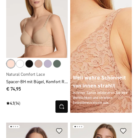
Natural Comfort Lace
Weil wahre Schönheit
Spacer-BH mit Bügel, Komfort Rücken
von innen strahlt
€ 74,95
In feiner Spitze zelebrieren Sie Ihre
Weiblichkeit und strahlen
Selbstbewusstsein aus.
4.1
(14)