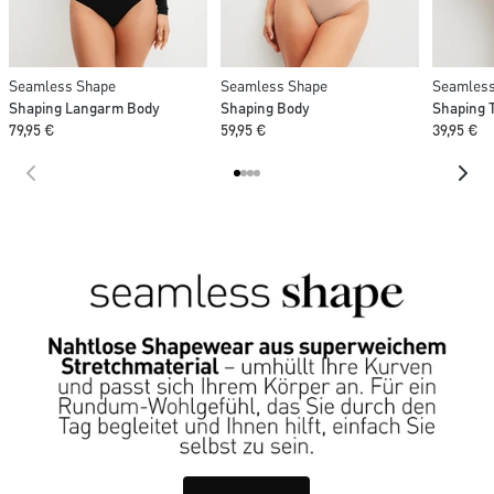
Seamless Shape
Seamless Shape
Seamless
Shaping Langarm Body
Shaping Body
Shaping 
79,95 €
59,95 €
39,95 €