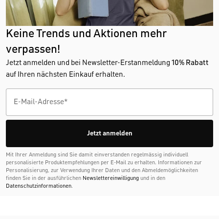
Keine Trends und Aktionen mehr
verpassen!
Jetzt anmelden und bei Newsletter-Erstanmeldung
10% Rabatt
auf Ihren nächsten Einkauf erhalten.
Jetzt anmelden
Mit Ihrer Anmeldung sind Sie damit einverstanden regelmässig individuell
personalisierte Produktempfehlungen per E-Mail zu erhalten. Informationen zur
Personalisierung, zur Verwendung Ihrer Daten und den Abmelde­möglichkeiten
finden Sie in der ausführlichen
Newslettereinwilligung
und in den
Datenschutzinformationen
.