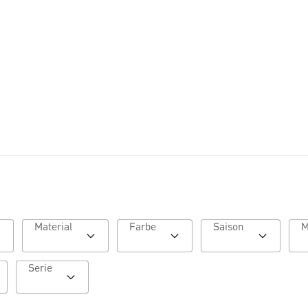
Lookbook HW26
Material
Farbe
Saison
Serie