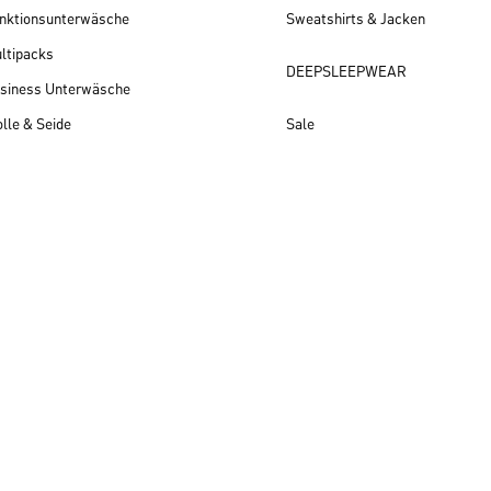
nktionsunterwäsche
Sweatshirts & Jacken
ltipacks
DEEPSLEEPWEAR
siness Unterwäsche
lle & Seide
Sale
Herren Neuheiten