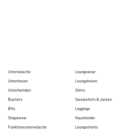
Herbst/Winter 26
Unterwäsche
Loungewear
Unterhosen
Loungehosen
Unterhemden
Shirts
Bustiers
Sweatshirts & Jacken
BHs
Leggings
Shapewear
Hauskleider
Funktionsunterwäsche
Loungeshorts