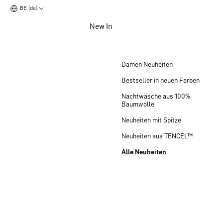
BE (de)
Zum Hauptinhalt springen
New In
Zum Footer springen
Damen Neuheiten
Bestseller in neuen Farben
Nachtwäsche aus 100%
Baumwolle
Neuheiten mit Spitze
Neuheiten aus TENCEL™
Alle Neuheiten