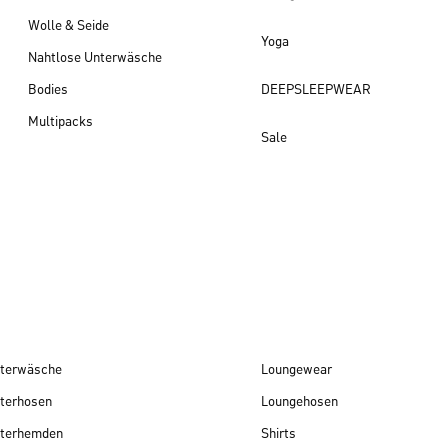
Wolle & Seide
Yoga
Nahtlose Unterwäsche
Bodies
DEEPSLEEPWEAR
Multipacks
Sale
Damen Neuheiten
terwäsche
Loungewear
terhosen
Loungehosen
terhemden
Shirts