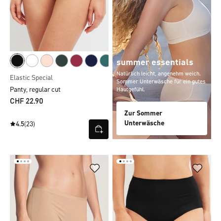
summer essentials
Natürlich leicht, angenehm weich.
Elastic Special
Sommer Unterwäsche für ein gutes
Panty, regular cut
Hautgefühl.
CHF 22.90
Zur Sommer
Unterwäsche
4.5
(23)