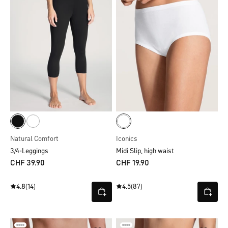
Natural Comfort
Iconics
3/4-Leggings
Midi Slip, high waist
CHF 39.90
CHF 19.90
4.8
(14)
4.5
(87)