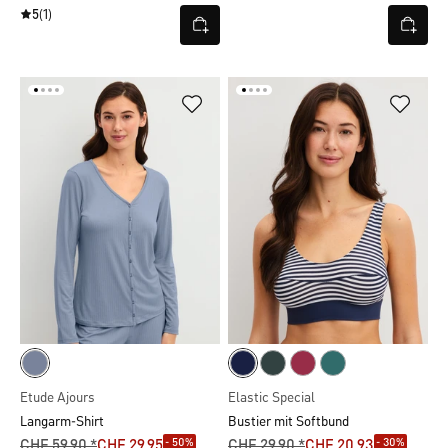
5
(1)
Etude Ajours
Elastic Special
Langarm-Shirt
Bustier mit Softbund
- 50%
- 30%
CHF 59.90 *
CHF 29.95
CHF 29.90 *
CHF 20.93