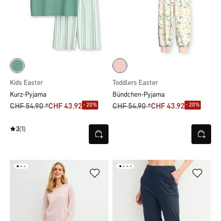
Kids Easter
Toddlers Easter
Kurz-Pyjama
Bündchen-Pyjama
- 20%
- 20%
CHF 54.90 *
CHF 43.92
CHF 54.90 *
CHF 43.92
3
(1)