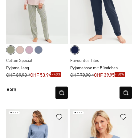
Cotton Special
Favourites Tiles
Pyjama, lang
Pyjamahose mit Bündchen
- 40%
- 50%
CHF 89.90 *
CHF 53.94
CHF 79.90 *
CHF 39.95
5
(1)