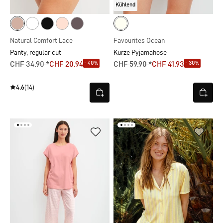
Kühlend
Natural Comfort Lace
Favourites Ocean
Panty, regular cut
Kurze Pyjamahose
- 40%
- 30%
CHF 34.90 *
CHF 20.94
CHF 59.90 *
CHF 41.93
4.6
(14)