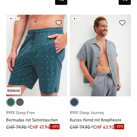
Kühlend
RMX Sleep Free
RMX Sleep Journey
Bermudas mit Seitentaschen
Kurzes Hemd mit Knopfleiste
- 40%
- 20%
CHF 79.90 *
CHF 47.94
CHF 79.90 *
CHF 63.92