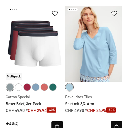
Multipack
Cotton Special
Favourites Tiles
Boxer Brief, 3er-Pack
Shirt mit 3/4-Arm
- 40%
- 50%
CHF 49.90 *
CHF 29.94
CHF 49.90 *
CHF 24.95
4.8
(4)