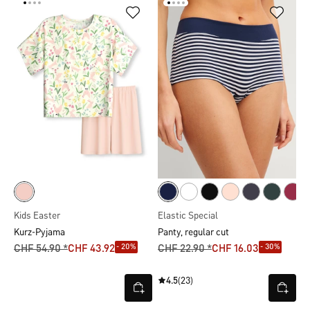
Kids Easter
Elastic Special
Kurz-Pyjama
Panty, regular cut
- 20%
- 30%
CHF 54.90 *
CHF 43.92
CHF 22.90 *
CHF 16.03
4.5
(23)