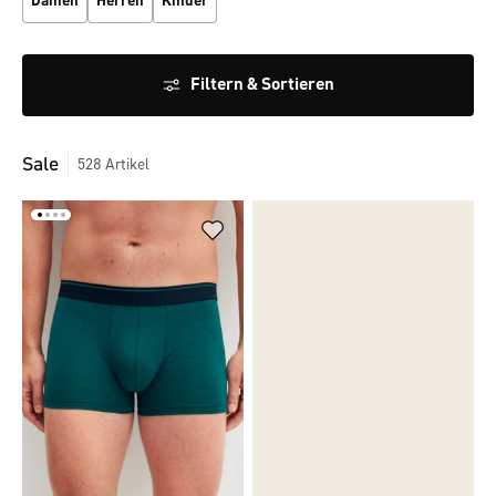
Damen
Herren
Kinder
Filtern & Sortieren
Sale
528
Artikel