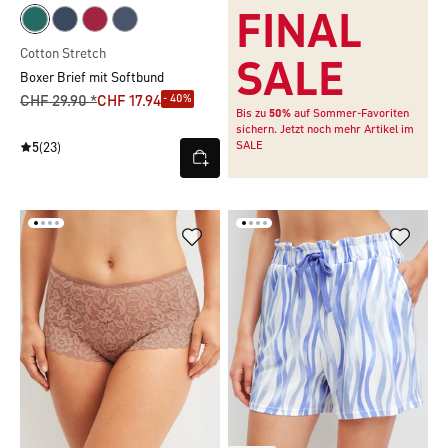
FINAL
Cotton Stretch
SALE
Boxer Brief mit Softbund
- 40%
CHF 29.90 *
CHF 17.94
Bis zu
50%
auf Sommer-Favoriten
sichern. Jetzt noch mehr Artikel im
SALE
5
(23)