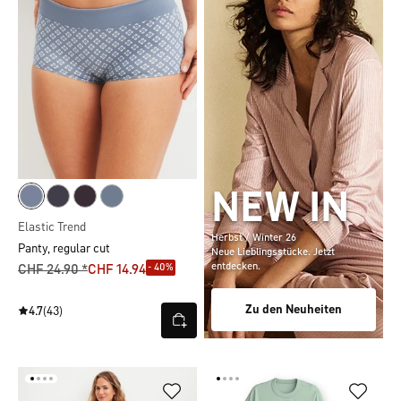
NEW IN
Elastic Trend
Herbst / Winter 26
Panty, regular cut
Neue Lieblingsstücke. Jetzt
entdecken.
- 40%
CHF 24.90 *
CHF 14.94
Zu den Neuheiten
4.7
(43)