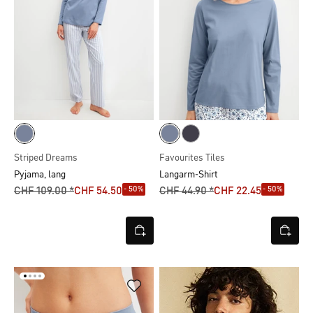
Striped Dreams
Favourites Tiles
Pyjama, lang
Langarm-Shirt
- 50%
- 50%
CHF 109.00 *
CHF 54.50
CHF 44.90 *
CHF 22.45