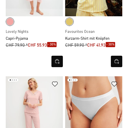
Lovely Nights
Favourites Ocean
Capri-Pyjama
Kurzarm-Shirt mit Knöpfen
- 30%
- 30%
CHF 79.90 *
CHF 55.93
CHF 59.90 *
CHF 41.93