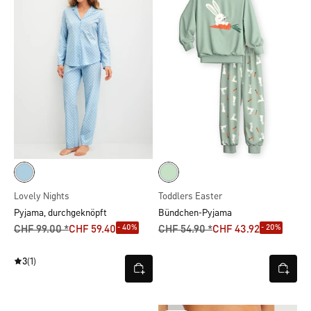
Lovely Nights
Toddlers Easter
Pyjama, durchgeknöpft
Bündchen-Pyjama
- 40%
- 20%
CHF 99.00 *
CHF 59.40
CHF 54.90 *
CHF 43.92
3
(1)