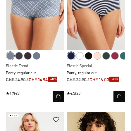
Elastic Trend
Elastic Special
Panty, regular cut
Panty, regular cut
- 40%
- 30%
CHF 24.90 *
CHF 14.94
CHF 22.90 *
CHF 16.03
4.7
(43)
4.5
(23)