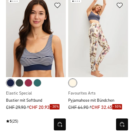
Elastic Special
Favourites Arts
Bustier mit Softbund
Pyjamahose mit Bündchen
- 30%
- 50%
CHF 29.90 *
CHF 20.93
CHF 64.90 *
CHF 32.45
5
(25)