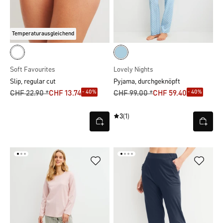
Temperaturausgleichend
Soft Favourites
Lovely Nights
Slip, regular cut
Pyjama, durchgeknöpft
- 40%
- 40%
CHF 22.90 *
CHF 13.74
CHF 99.00 *
CHF 59.40
3
(1)