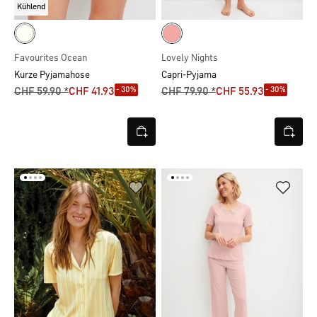
Kühlend
Favourites Ocean
Lovely Nights
Kurze Pyjamahose
Capri-Pyjama
- 30%
- 30%
CHF 59.90 *
CHF 41.93
CHF 79.90 *
CHF 55.93