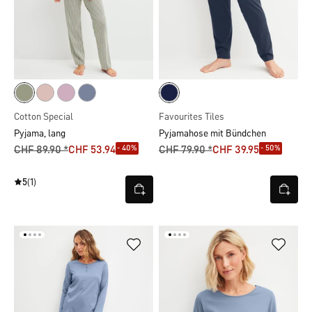
Cotton Special
Favourites Tiles
Pyjama, lang
Pyjamahose mit Bündchen
- 40%
- 50%
CHF 89.90 *
CHF 53.94
CHF 79.90 *
CHF 39.95
5
(1)