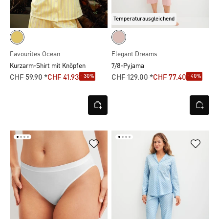
Temperaturausgleichend
Favourites Ocean
Elegant Dreams
Kurzarm-Shirt mit Knöpfen
7/8-Pyjama
- 30%
- 40%
CHF 59.90 *
CHF 41.93
CHF 129.00 *
CHF 77.40