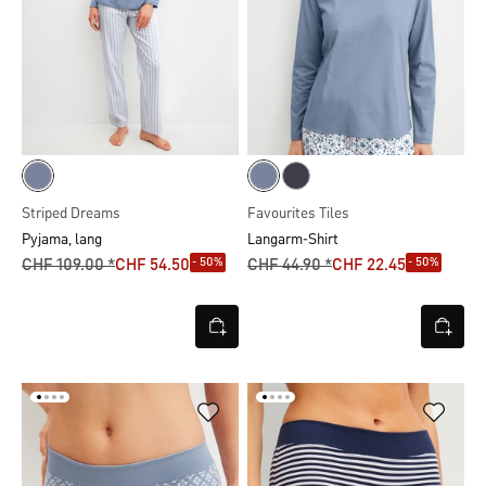
Striped Dreams
Favourites Tiles
Pyjama, lang
Langarm-Shirt
- 50%
- 50%
CHF 109.00 *
CHF 54.50
CHF 44.90 *
CHF 22.45