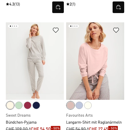
4.3
(13)
2
(1)
Sweet Dreams
Favourites Arts
Bündchen-Pyjama
Langarm-Shirt mit Raglanärmeln
- 50%
- 50%
CHF 109.00 *
CHF 54.50
CHF 54.90 *
CHF 27.45