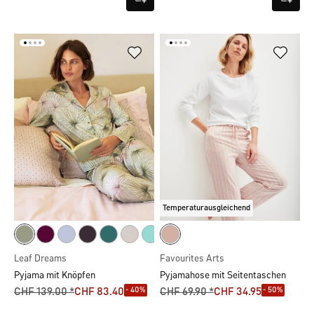
Temperaturausgleichend
Leaf Dreams
Favourites Arts
Pyjama mit Knöpfen
Pyjamahose mit Seitentaschen
- 40%
- 50%
CHF 139.00 *
CHF 83.40
CHF 69.90 *
CHF 34.95