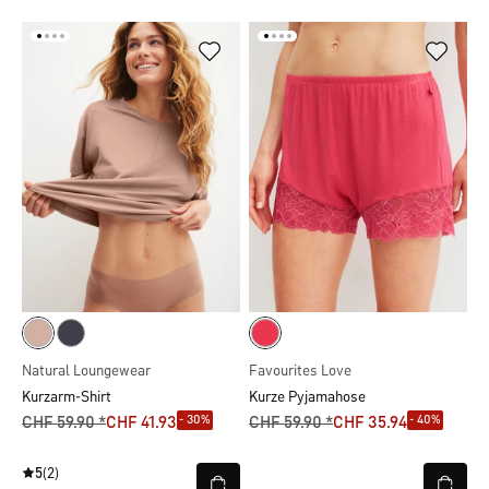
Natural Loungewear
Favourites Love
Kurzarm-Shirt
Kurze Pyjamahose
- 30%
- 40%
CHF 59.90 *
CHF 41.93
CHF 59.90 *
CHF 35.94
5
(2)