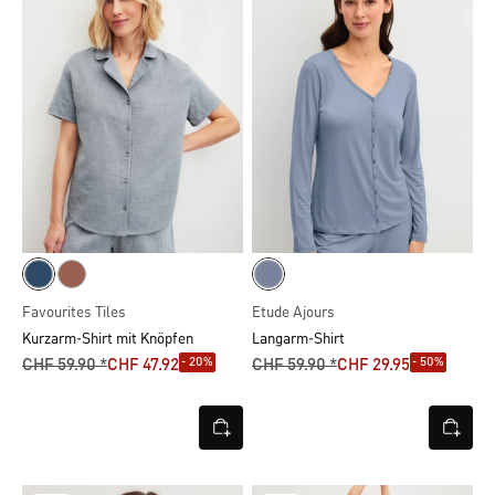
Favourites Tiles
Etude Ajours
Kurzarm-Shirt mit Knöpfen
Langarm-Shirt
- 20%
- 50%
CHF 59.90 *
CHF 47.92
CHF 59.90 *
CHF 29.95