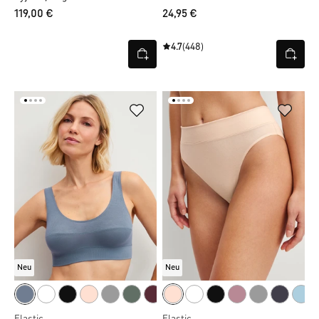
119,00 €
24,95 €
4.7
(448)
Neu
Neu