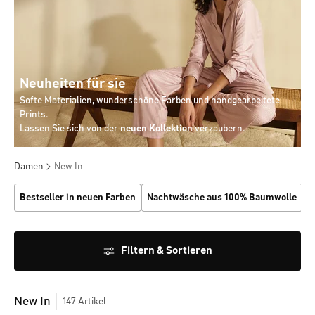
Neuheiten für sie
Softe Materialien, wunderschöne Farben und handgearbeitete
Prints.
Lassen Sie sich von der
neuen Kollektion
verzaubern.
Damen
New In
Bestseller in neuen Farben
Nachtwäsche aus 100% Baumwolle
N
Filtern & Sortieren
New In
147
Artikel