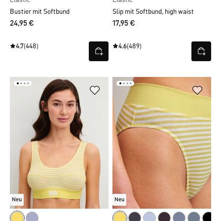
Elastic
Elastic
Bustier mit Softbund
Slip mit Softbund, high waist
24,95 €
17,95 €
4.7
(448)
4.6
(489)
Neu
Neu