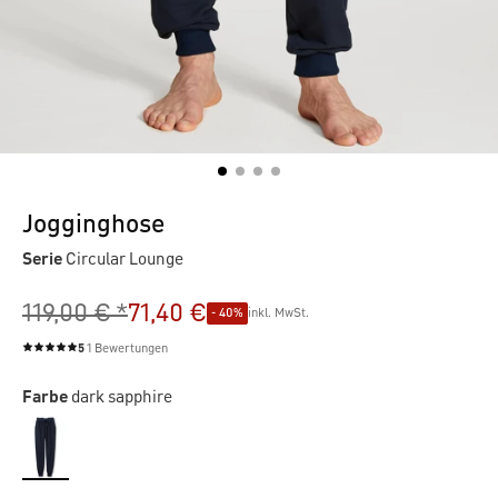
Jogginghose
Serie
Circular Lounge
119,00 € *
71,40 €
- 40%
inkl. MwSt.
5
1 Bewertungen
Durchschnittliche Bewertung von 5 von 5 Sternen
Farbe
dark sapphire