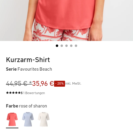
Kurzarm-Shirt
Serie
Favourites Beach
44,95 € *
35,96 €
- 20%
inkl. MwSt.
5
1 Bewertungen
Durchschnittliche Bewertung von 5 von 5 Sternen
Farbe
rose of sharon