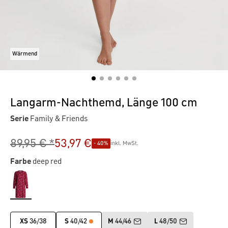
Wärmend
Langarm-Nachthemd, Länge 100 cm
Serie
Family & Friends
89,95 € *
53,97 €
- 40%
inkl. MwSt.
Farbe
deep red
XS
36/38
S
40/42
M
44/46
L
48/50