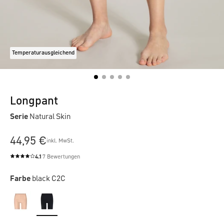
Temperaturausgleichend
Longpant
Serie
Natural Skin
44,95 €
inkl. MwSt.
4.1
7 Bewertungen
Durchschnittliche Bewertung von 4.1 von 5 Sternen
Farbe
black C2C