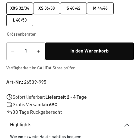
XXS
32/34
XS
36/38
S
40/42
M
44/46
L
48/50
Grössenberater
In den Warenkorb
Verfügbarkeit im CALIDA Store prüfen
Art-Nr.:
26539-995
Sofort lieferbar:
Lieferzeit 2 - 4 Tage
Gratis Versand
ab 69€
30 Tage Rückgaberecht
Highlights
Wie eine zweite Haut - nahtlos bequem