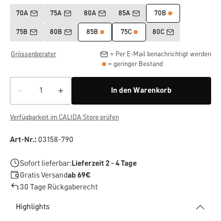
70A
75A
80A
85A
70B
75B
80B
85B
75C
80C
Grössenberater
= Per E-Mail benachrichtigt werden
= geringer Bestand
In den Warenkorb
Verfügbarkeit im CALIDA Store prüfen
Art-Nr.:
03158-790
Sofort lieferbar:
Lieferzeit 2 - 4 Tage
Gratis Versand
ab 69€
30 Tage Rückgaberecht
Highlights