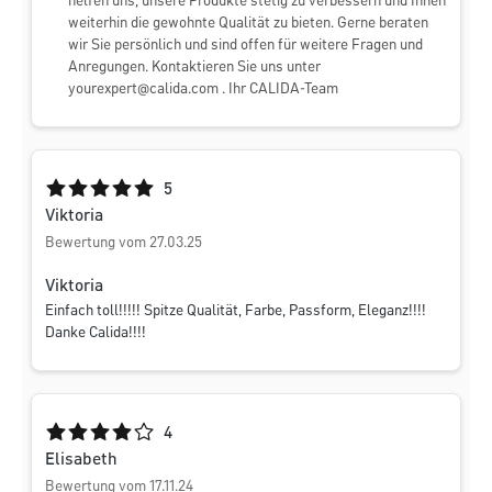
helfen uns, unsere Produkte stetig zu verbessern und Ihnen
weiterhin die gewohnte Qualität zu bieten. Gerne beraten
wir Sie persönlich und sind offen für weitere Fragen und
Anregungen. Kontaktieren Sie uns unter
yourexpert@calida.com
. Ihr CALIDA-Team
Durchschnittliche Bewertung von 5 von 5 Sternen
5
Viktoria
Bewertung vom 27.03.25
Viktoria
Einfach toll!!!!! Spitze Qualität, Farbe, Passform, Eleganz!!!!
Danke Calida!!!!
Durchschnittliche Bewertung von 4 von 5 Sternen
4
Elisabeth
Bewertung vom 17.11.24