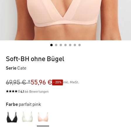
Soft-BH ohne Bügel
Serie
Cate
69,95 € *
55,96 €
- 20%
inkl. MwSt.
4.1
66 Bewertungen
Durchschnittliche Bewertung von 4.1 von 5 Sternen
Farbe
parfait pink