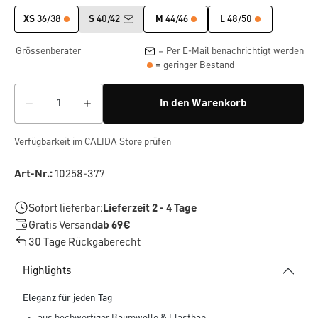
XS
36/38
S
40/42
M
44/46
L
48/50
Grössenberater
= Per E-Mail benachrichtigt werden
= geringer Bestand
In den Warenkorb
Verfügbarkeit im CALIDA Store prüfen
Art-Nr.:
10258-377
Sofort lieferbar:
Lieferzeit 2 - 4 Tage
Gratis Versand
ab 69€
30 Tage Rückgaberecht
Highlights
Eleganz für jeden Tag