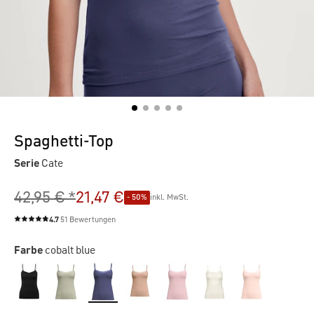
Spaghetti-Top
Serie
Cate
42,95 € *
21,47 €
- 50%
inkl. MwSt.
4.7
51 Bewertungen
Durchschnittliche Bewertung von 4.7 von 5 Sternen
Farbe
cobalt blue