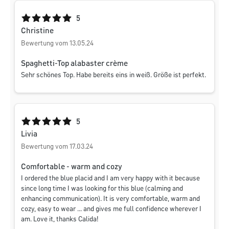
Durchschnittliche Bewertung von 5 von 5 Sternen
5
Christine
Bewertung vom 13.05.24
Spaghetti-Top alabaster crème
Sehr schönes Top. Habe bereits eins in weiß. Größe ist perfekt.
Durchschnittliche Bewertung von 5 von 5 Sternen
5
Livia
Bewertung vom 17.03.24
Comfortable - warm and cozy
I ordered the blue placid and I am very happy with it because
since long time I was looking for this blue (calming and
enhancing communication). It is very comfortable, warm and
cozy, easy to wear ... and gives me full confidence wherever I
am. Love it, thanks Calida!