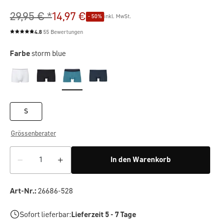
29,95 € *
14,97 €
- 50%
inkl. MwSt.
4.8
55 Bewertungen
Durchschnittliche Bewertung von 4.8 von 5 Sternen
Farbe
storm blue
S
Grössenberater
In den Warenkorb
Art-Nr.:
26686-528
Sofort lieferbar:
Lieferzeit 5 - 7 Tage