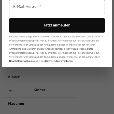
Loungehosen
Shirts
Jetzt anmelden
Sweatshirts & Jacken
Mit Ihrer Anmeldung sind Sie damit einverstanden regelmässig individuell personalisierte
Produktempfehlungen per E-Mail zu erhalten. Informationen zur Personalisierung, zur
Verwendung Ihrer Daten und den Abmeldemöglichkeiten finden Sie in den Mit Ihrer
DEEPSLEEPWEAR
Anmeldung sind Sie damit einverstanden regelmässig individuell personalisierte
Produktempfehlungen per E-Mail zu erhalten. Informationen zur Personalisierung, zur
Verwendung Ihrer Daten und den Abmelde­möglichkeiten finden Sie in der ausführlichen
Sale
Newslettereinwilligung
und in den
Datenschutzinformationen
.
Kinder
Kinder
Mädchen