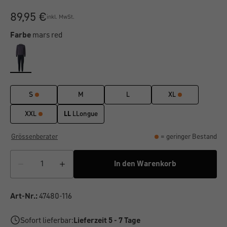
89,95 €
inkl. MwSt.
Farbe
mars red
S
M
L
XL
XXL
LL
LLongue
Grössenberater
= geringer Bestand
In den Warenkorb
Art-Nr.:
47480-116
Sofort lieferbar:
Lieferzeit 5 - 7 Tage