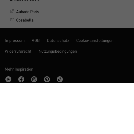
Aubade Paris
Cosabella
Impressum
AGB
Datenschutz
Cookie-Einstellungen
Widerrufsrecht
Nutzungsbedingungen
Mehr Inspiration
© 2026 www.calida.com | Alle Preise inkl. der gesetzl. MwSt.
*Letzter niedrigster Preis