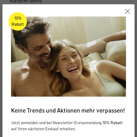
Kurzarm-Shirts
Tank-Tops
10%
Rabatt
Langarm-Shirts
Funktionsunterwäsche
Multipacks
Business Unterwäsche
Wolle & Seide
Loungewear
Keine Trends und Aktionen mehr verpassen!
Loungewear
Jetzt anmelden und bei Newsletter-Erstanmeldung
10% Rabatt
auf Ihren nächsten Einkauf erhalten.
Alles entdecken