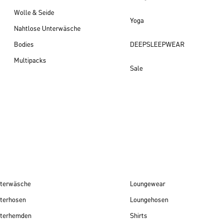
Wolle & Seide
Yoga
Nahtlose Unterwäsche
Bodies
DEEPSLEEPWEAR
Multipacks
Sale
Damen Neuheiten
terwäsche
Loungewear
terhosen
Loungehosen
terhemden
Shirts