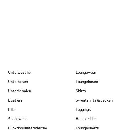
Herbst/Winter 26
Unterwäsche
Loungewear
Unterhosen
Loungehosen
Unterhemden
Shirts
Bustiers
Sweatshirts & Jacken
BHs
Leggings
Shapewear
Hauskleider
Funktionsunterwäsche
Loungeshorts