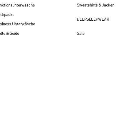
nktionsunterwäsche
Sweatshirts & Jacken
ltipacks
DEEPSLEEPWEAR
siness Unterwäsche
lle & Seide
Sale
Herren Neuheiten