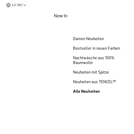
LU (de)
Zum Hauptinhalt springen
New In
Zum Footer springen
Damen Neuheiten
Bestseller in neuen Farben
Nachtwäsche aus 100%
Baumwolle
Neuheiten mit Spitze
Neuheiten aus TENCEL™
Alle Neuheiten