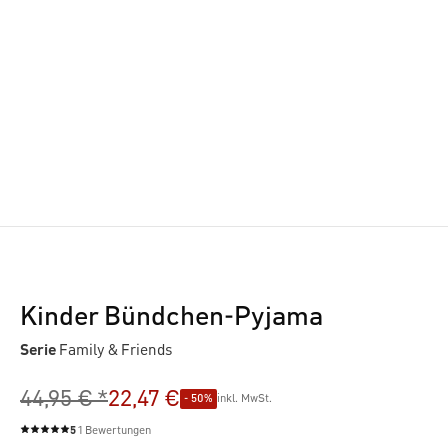
Kinder Bündchen-Pyjama
Serie
Family & Friends
44,95 € *
22,47 €
- 50%
inkl. MwSt.
5
1 Bewertungen
Durchschnittliche Bewertung von 5 von 5 Sternen