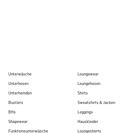
Herbst/Winter 26
Unterwäsche
Loungewear
Unterhosen
Loungehosen
Unterhemden
Shirts
Bustiers
Sweatshirts & Jacken
BHs
Leggings
Shapewear
Hauskleider
Funktionsunterwäsche
Loungeshorts