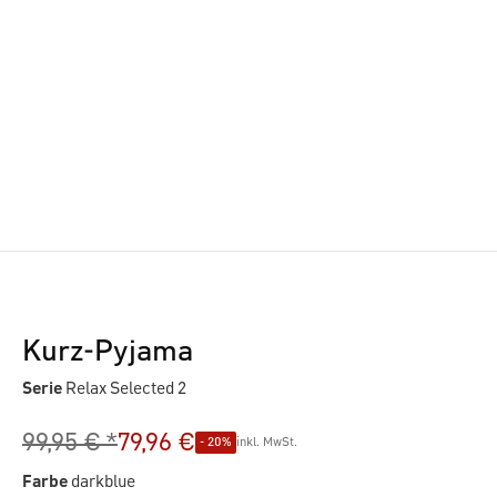
Kurz-Pyjama
Serie
Relax Selected 2
99,95 € *
79,96 €
- 20%
inkl. MwSt.
Farbe
darkblue