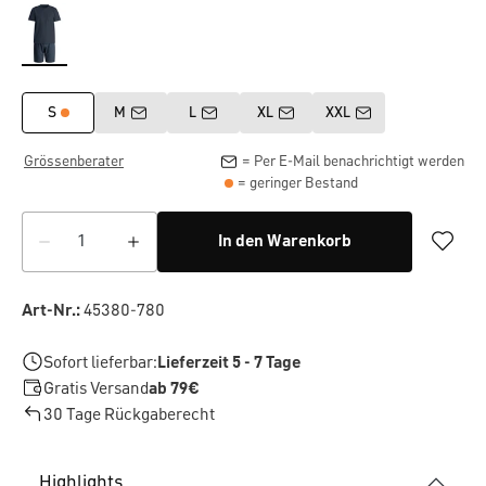
S
M
L
XL
XXL
Grössenberater
= Per E-Mail benachrichtigt werden
= geringer Bestand
In den Warenkorb
Art-Nr.:
45380-780
Sofort lieferbar:
Lieferzeit 5 - 7 Tage
Gratis Versand
ab 79€
30 Tage Rückgaberecht
Highlights