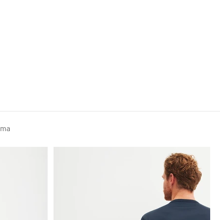
Lookbook HW26
ama