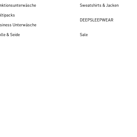
nktionsunterwäsche
Sweatshirts & Jacken
ltipacks
DEEPSLEEPWEAR
siness Unterwäsche
lle & Seide
Sale
Herren Neuheiten