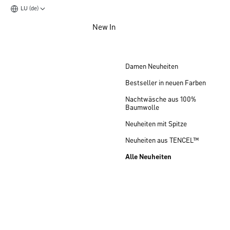
LU (de)
Zum Hauptinhalt springen
New In
Zum Footer springen
Damen Neuheiten
Bestseller in neuen Farben
Nachtwäsche aus 100%
Baumwolle
Neuheiten mit Spitze
Neuheiten aus TENCEL™
Alle Neuheiten