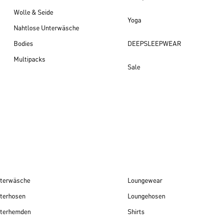
Wolle & Seide
Yoga
Nahtlose Unterwäsche
Bodies
DEEPSLEEPWEAR
Multipacks
Sale
Damen Neuheiten
terwäsche
Loungewear
terhosen
Loungehosen
terhemden
Shirts