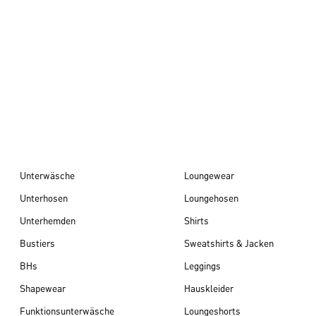
Herbst/Winter 26
Unterwäsche
Loungewear
Unterhosen
Loungehosen
Unterhemden
Shirts
Bustiers
Sweatshirts & Jacken
BHs
Leggings
Shapewear
Hauskleider
Funktionsunterwäsche
Loungeshorts