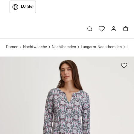
LU (de)
Damen
Nachtwäsche
Nachthemden
Langarm-Nachthemden
Lan