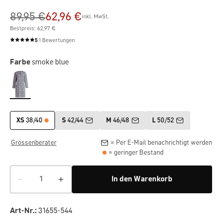
89,95 €
62,96 €
inkl. MwSt.
Bestpreis: 62,97 €
5
1 Bewertungen
Durchschnittliche Bewertung von 5 von 5 Sternen
Farbe
smoke blue
XS
38/40
S
42/44
M
46/48
L
50/52
Grössenberater
= Per E-Mail benachrichtigt werden
= geringer Bestand
In den Warenkorb
Art-Nr.:
31655-544