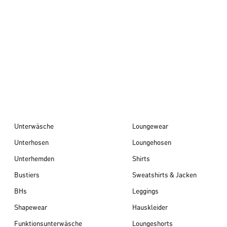
Herbst/Winter 26
Unterwäsche
Loungewear
Unterhosen
Loungehosen
Unterhemden
Shirts
Bustiers
Sweatshirts & Jacken
BHs
Leggings
Shapewear
Hauskleider
Funktionsunterwäsche
Loungeshorts