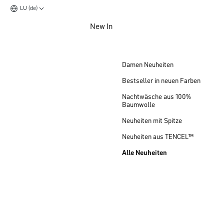
LU (de)
Zum Hauptinhalt springen
New In
Zum Footer springen
Damen Neuheiten
Bestseller in neuen Farben
Nachtwäsche aus 100%
Baumwolle
Neuheiten mit Spitze
Neuheiten aus TENCEL™
Alle Neuheiten