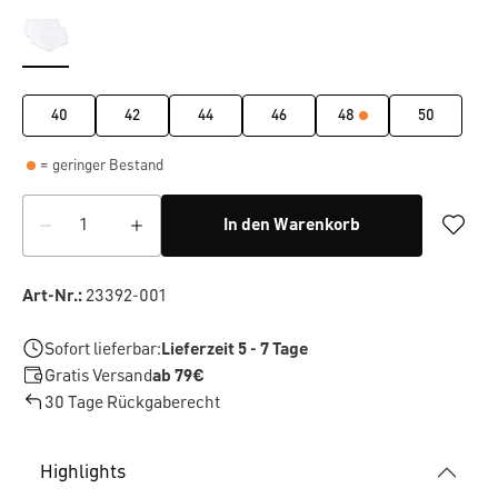
40
42
44
46
48
50
= geringer Bestand
In den Warenkorb
Art-Nr.:
23392-001
Sofort lieferbar:
Lieferzeit 5 - 7 Tage
Gratis Versand
ab 79€
30 Tage Rückgaberecht
Highlights