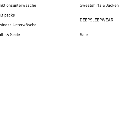
nktionsunterwäsche
Sweatshirts & Jacken
ltipacks
DEEPSLEEPWEAR
siness Unterwäsche
lle & Seide
Sale
Herren Neuheiten