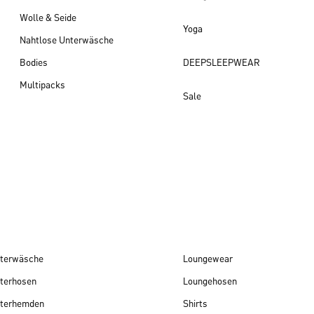
Wolle & Seide
Yoga
Nahtlose Unterwäsche
Bodies
DEEPSLEEPWEAR
Multipacks
Sale
Damen Neuheiten
terwäsche
Loungewear
terhosen
Loungehosen
terhemden
Shirts