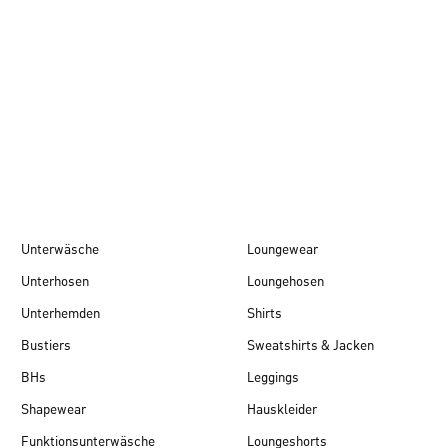
Herbst/Winter 26
Unterwäsche
Loungewear
Unterhosen
Loungehosen
Unterhemden
Shirts
Bustiers
Sweatshirts & Jacken
BHs
Leggings
Shapewear
Hauskleider
Funktionsunterwäsche
Loungeshorts