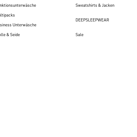
nktionsunterwäsche
Sweatshirts & Jacken
ltipacks
DEEPSLEEPWEAR
siness Unterwäsche
lle & Seide
Sale
Herren Neuheiten