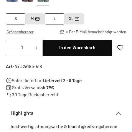
S
M
L
XL
Grössenberater
= Per E-Mail benachrichtigt werden
In den Warenkorb
Art-Nr.:
26185-618
Sofort lieferbar:
Lieferzeit 2 - 5 Tage
Gratis Versand
ab 79€
30 Tage Rückgaberecht
Highlights
hochwertig, atmungsaktiv & feuchtigkeitsregulierend