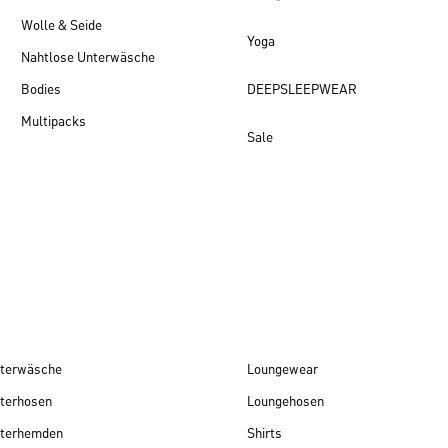
Wolle & Seide
Yoga
Nahtlose Unterwäsche
Bodies
DEEPSLEEPWEAR
Multipacks
Sale
Damen Neuheiten
terwäsche
Loungewear
terhosen
Loungehosen
terhemden
Shirts