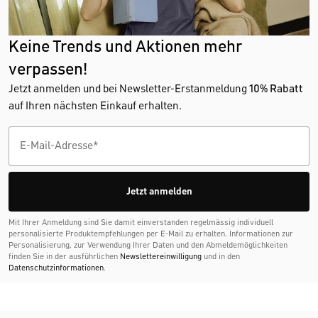
Keine Trends und Aktionen mehr
verpassen!
Jetzt anmelden und bei Newsletter-Erstanmeldung
10% Rabatt
auf Ihren nächsten Einkauf erhalten.
Jetzt anmelden
Mit Ihrer Anmeldung sind Sie damit einverstanden regelmässig individuell
personalisierte Produktempfehlungen per E-Mail zu erhalten. Informationen zur
Personalisierung, zur Verwendung Ihrer Daten und den Abmelde­möglichkeiten
finden Sie in der ausführlichen
Newslettereinwilligung
und in den
Datenschutzinformationen
.