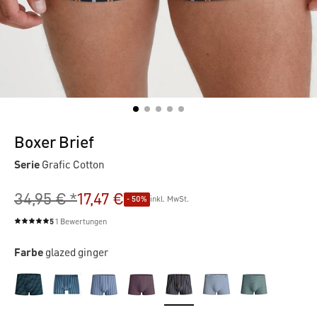
Boxer Brief
Serie
Grafic Cotton
34,95 € *
17,47 €
- 50%
inkl. MwSt.
5
1 Bewertungen
Durchschnittliche Bewertung von 5 von 5 Sternen
Farbe
glazed ginger