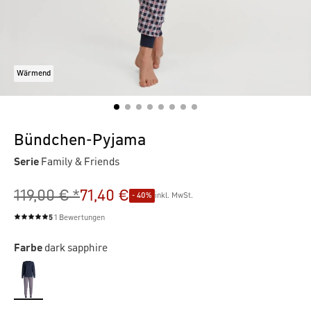
Wärmend
Bündchen-Pyjama
Serie
Family & Friends
119,00 € *
71,40 €
- 40%
inkl. MwSt.
5
1 Bewertungen
Durchschnittliche Bewertung von 5 von 5 Sternen
Farbe
dark sapphire