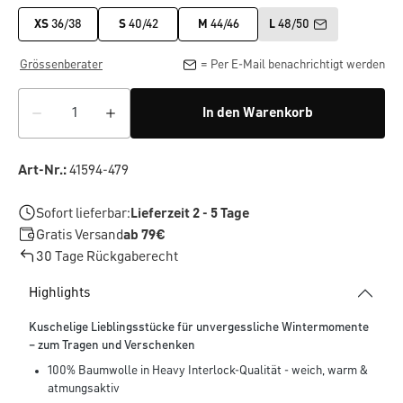
XS
36/38
S
40/42
M
44/46
L
48/50
Grössenberater
= Per E-Mail benachrichtigt werden
In den Warenkorb
Art-Nr.:
41594-479
Sofort lieferbar:
Lieferzeit 2 - 5 Tage
Gratis Versand
ab 79€
30 Tage Rückgaberecht
Highlights
Kuschelige Lieblingsstücke für unvergessliche Wintermomente
– zum Tragen und Verschenken
100% Baumwolle in Heavy Interlock-Qualität - weich, warm &
atmungsaktiv