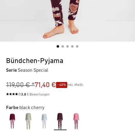
Bündchen-Pyjama
Serie
Season Special
119,00 € *
71,40 €
- 40%
inkl. MwSt.
3.8
5 Bewertungen
Durchschnittliche Bewertung von 3.8 von 5 Sternen
Farbe
black cherry