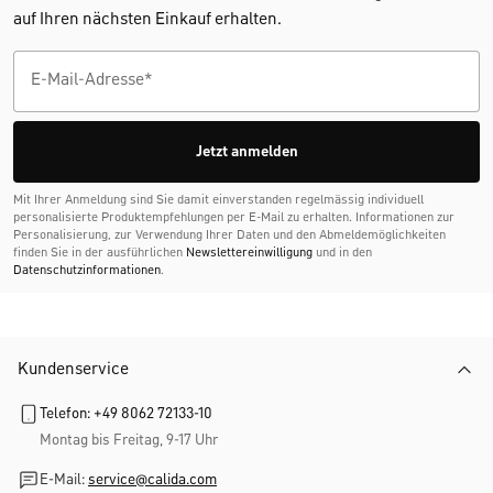
auf Ihren nächsten Einkauf erhalten.
Jetzt anmelden
Mit Ihrer Anmeldung sind Sie damit einverstanden regelmässig individuell
personalisierte Produktempfehlungen per E-Mail zu erhalten. Informationen zur
Personalisierung, zur Verwendung Ihrer Daten und den Abmelde­möglichkeiten
finden Sie in der ausführlichen
Newslettereinwilligung
und in den
Datenschutzinformationen
.
Kundenservice
Telefon: +49 8062 72133-10
Montag bis Freitag, 9-17 Uhr
E-Mail:
service@calida.com