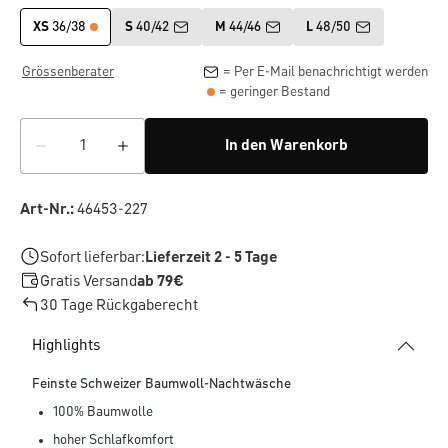
XS
36/38
S
40/42
M
44/46
L
48/50
Grössenberater
= Per E-Mail benachrichtigt werden
= geringer Bestand
In den Warenkorb
Art-Nr.:
46453-227
Sofort lieferbar:
Lieferzeit 2 - 5 Tage
Gratis Versand
ab 79€
30 Tage Rückgaberecht
Highlights
Feinste Schweizer Baumwoll-Nachtwäsche
100% Baumwolle
hoher Schlafkomfort