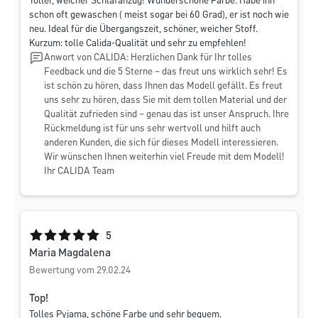
Toller, weicher Schlafanzug! Wunderschöne Farbe. Habe ihn
schon oft gewaschen ( meist sogar bei 60 Grad), er ist noch wie
neu. Ideal für die Übergangszeit, schöner, weicher Stoff.
Kurzum: tolle Calida-Qualität und sehr zu empfehlen!
Anwort von CALIDA: Herzlichen Dank für Ihr tolles
Feedback und die 5 Sterne – das freut uns wirklich sehr! Es
ist schön zu hören, dass Ihnen das Modell gefällt. Es freut
uns sehr zu hören, dass Sie mit dem tollen Material und der
Qualität zufrieden sind – genau das ist unser Anspruch. Ihre
Rückmeldung ist für uns sehr wertvoll und hilft auch
anderen Kunden, die sich für dieses Modell interessieren.
Wir wünschen Ihnen weiterhin viel Freude mit dem Modell!
Ihr CALIDA Team
Durchschnittliche Bewertung von 5 von 5 Sternen
5
Maria Magdalena
Bewertung vom 29.02.24
Top!
Tolles Pyjama, schöne Farbe und sehr bequem.