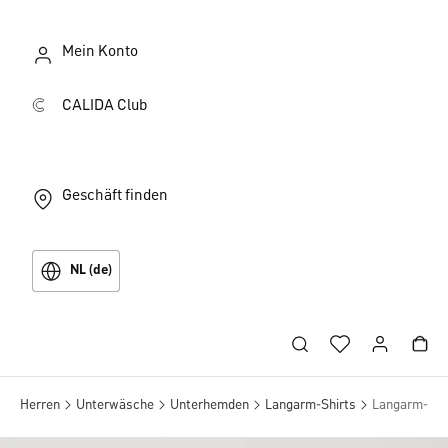
Mein Konto
CALIDA Club
Geschäft finden
NL (de)
Herren
Unterwäsche
Unterhemden
Langarm-Shirts
Langarm-Shir