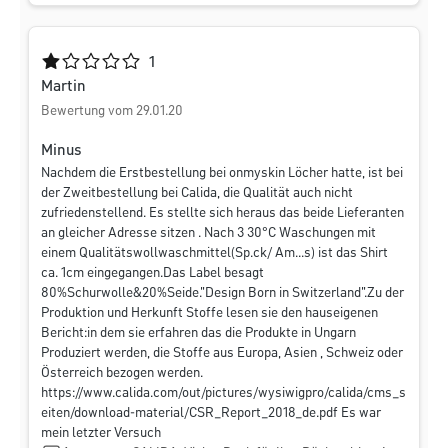
Durchschnittliche Bewertung von 1 von 5 Sternen
1
Martin
Bewertung vom 29.01.20
Minus
Nachdem die Erstbestellung bei onmyskin Löcher hatte, ist bei
der Zweitbestellung bei Calida, die Qualität auch nicht
zufriedenstellend. Es stellte sich heraus das beide Lieferanten
an gleicher Adresse sitzen . Nach 3 30°C Waschungen mit
einem Qualitätswollwaschmittel(Sp.ck/ Am...s) ist das Shirt
ca. 1cm eingegangen.Das Label besagt
80%Schurwolle&20%Seide."Design Born in Switzerland".Zu der
Produktion und Herkunft Stoffe lesen sie den hauseigenen
Bericht:in dem sie erfahren das die Produkte in Ungarn
Produziert werden, die Stoffe aus Europa, Asien , Schweiz oder
Österreich bezogen werden.
https://www.calida.com/out/pictures/wysiwigpro/calida/cms_s
eiten/download-material/CSR_Report_2018_de.pdf Es war
mein letzter Versuch