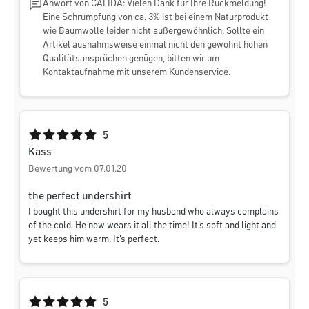
Anwort von CALIDA: Vielen Dank für Ihre Rückmeldung!
Eine Schrumpfung von ca. 3% ist bei einem Naturprodukt
wie Baumwolle leider nicht außergewöhnlich. Sollte ein
Artikel ausnahmsweise einmal nicht den gewohnt hohen
Qualitätsansprüchen genügen, bitten wir um
Kontaktaufnahme mit unserem Kundenservice.
Durchschnittliche Bewertung von 5 von 5 Sternen
5
Kass
Bewertung vom 07.01.20
the perfect undershirt
I bought this undershirt for my husband who always complains
of the cold. He now wears it all the time! It's soft and light and
yet keeps him warm. It's perfect.
Durchschnittliche Bewertung von 5 von 5 Sternen
5