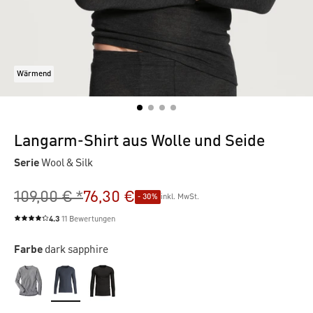
Wärmend
Langarm-Shirt aus Wolle und Seide
Serie
Wool & Silk
109,00 € *
76,30 €
- 30%
inkl. MwSt.
4.3
11 Bewertungen
Durchschnittliche Bewertung von 4.3 von 5 Sternen
Farbe
dark sapphire