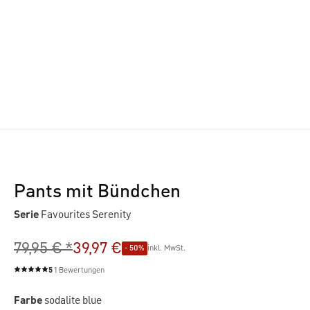
Pants mit Bündchen
Serie
Favourites Serenity
79,95 € *
39,97 €
- 50%
inkl. MwSt.
5
1 Bewertungen
Durchschnittliche Bewertung von 5 von 5 Sternen
Farbe
sodalite blue