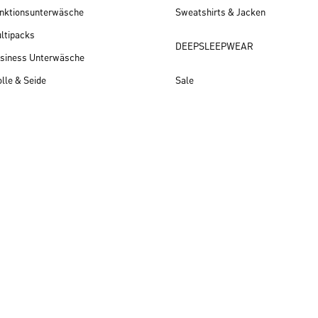
nktionsunterwäsche
Sweatshirts & Jacken
ltipacks
DEEPSLEEPWEAR
siness Unterwäsche
lle & Seide
Sale
Herren Neuheiten