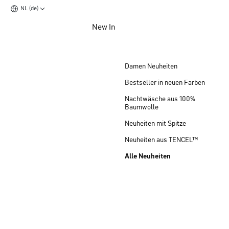
NL (de)
Zum Hauptinhalt springen
New In
Zum Footer springen
Damen Neuheiten
Bestseller in neuen Farben
Nachtwäsche aus 100%
Baumwolle
Neuheiten mit Spitze
Neuheiten aus TENCEL™
Alle Neuheiten