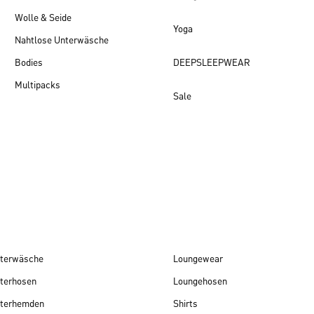
Wolle & Seide
Yoga
Nahtlose Unterwäsche
Bodies
DEEPSLEEPWEAR
Multipacks
Sale
Damen Neuheiten
terwäsche
Loungewear
terhosen
Loungehosen
terhemden
Shirts