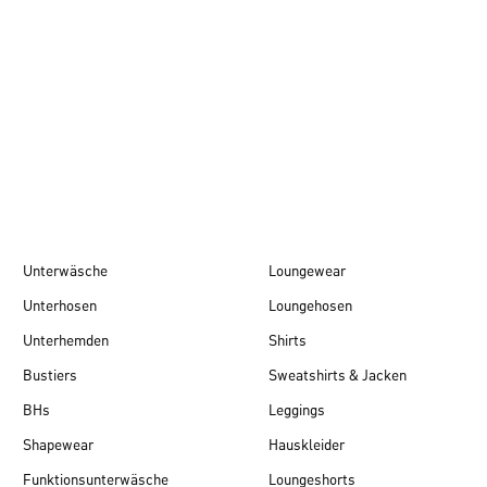
Herbst/Winter 26
Unterwäsche
Loungewear
Unterhosen
Loungehosen
Unterhemden
Shirts
Bustiers
Sweatshirts & Jacken
BHs
Leggings
Shapewear
Hauskleider
Funktionsunterwäsche
Loungeshorts