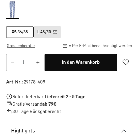
XS
36/38
L
48/50
Grössenberater
= Per E-Mail benachrichtigt werden
In den Warenkorb
Art-Nr.:
29178-409
Sofort lieferbar:
Lieferzeit 2 - 5 Tage
Gratis Versand
ab 79€
30 Tage Rückgaberecht
Highlights