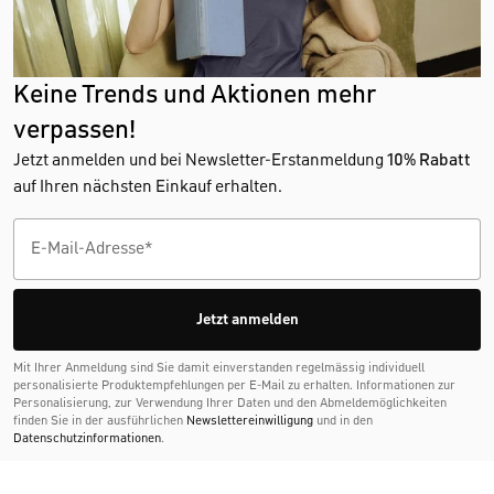
Keine Trends und Aktionen mehr
verpassen!
Jetzt anmelden und bei Newsletter-Erstanmeldung
10% Rabatt
auf Ihren nächsten Einkauf erhalten.
Jetzt anmelden
Mit Ihrer Anmeldung sind Sie damit einverstanden regelmässig individuell
personalisierte Produktempfehlungen per E-Mail zu erhalten. Informationen zur
Personalisierung, zur Verwendung Ihrer Daten und den Abmelde­möglichkeiten
finden Sie in der ausführlichen
Newslettereinwilligung
und in den
Datenschutzinformationen
.