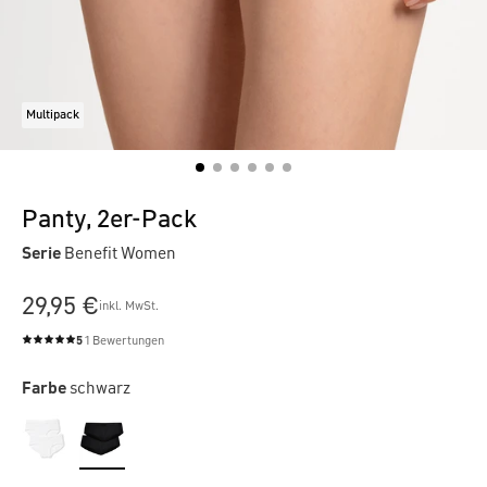
Multipack
Panty, 2er-Pack
Serie
Benefit Women
29,95 €
inkl. MwSt.
5
1 Bewertungen
Durchschnittliche Bewertung von 5 von 5 Sternen
Farbe
schwarz