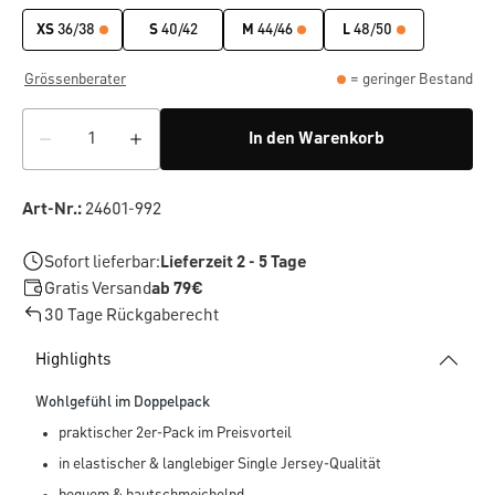
XS
36/38
S
40/42
M
44/46
L
48/50
Grössenberater
= geringer Bestand
In den Warenkorb
Art-Nr.:
24601-992
Sofort lieferbar:
Lieferzeit 2 - 5 Tage
Gratis Versand
ab 79€
30 Tage Rückgaberecht
Highlights
Wohlgefühl im Doppelpack
praktischer 2er-Pack im Preisvorteil
in elastischer & langlebiger Single Jersey-Qualität