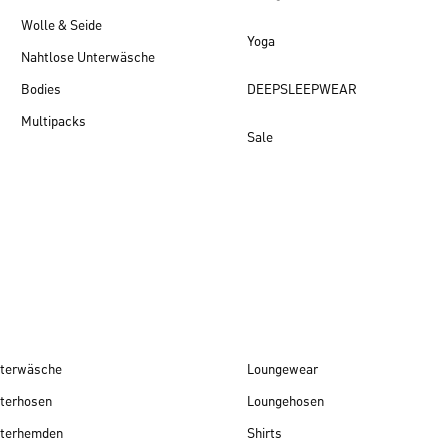
Wolle & Seide
Yoga
Nahtlose Unterwäsche
Bodies
DEEPSLEEPWEAR
Multipacks
Sale
Damen Neuheiten
terwäsche
Loungewear
terhosen
Loungehosen
terhemden
Shirts