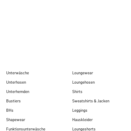
Herbst/Winter 26
Unterwäsche
Loungewear
Unterhosen
Loungehosen
Unterhemden
Shirts
Bustiers
Sweatshirts & Jacken
BHs
Leggings
Shapewear
Hauskleider
Funktionsunterwäsche
Loungeshorts