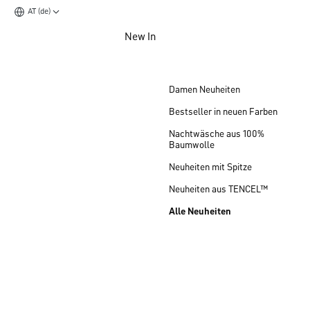
AT (de)
Zum Hauptinhalt springen
New In
Zum Footer springen
Damen Neuheiten
Bestseller in neuen Farben
Nachtwäsche aus 100%
Baumwolle
Neuheiten mit Spitze
Neuheiten aus TENCEL™
Alle Neuheiten