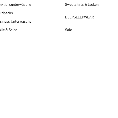
nktionsunterwäsche
Sweatshirts & Jacken
ltipacks
DEEPSLEEPWEAR
siness Unterwäsche
lle & Seide
Sale
Herren Neuheiten