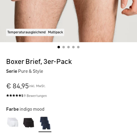
Temperaturausgleichend
Multipack
Boxer Brief, 3er-Pack
Serie
Pure & Style
€ 84,95
inkl. MwSt.
5
9 Bewertungen
Durchschnittliche Bewertung von 5 von 5 Sternen
Farbe
indigo mood