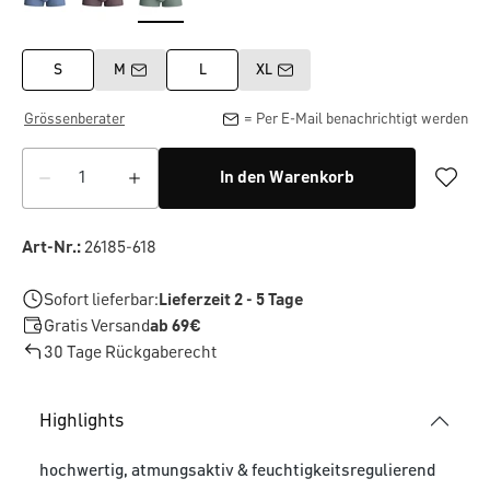
S
M
L
XL
Grössenberater
= Per E-Mail benachrichtigt werden
In den Warenkorb
Art-Nr.:
26185-618
Sofort lieferbar:
Lieferzeit 2 - 5 Tage
Gratis Versand
ab 69€
30 Tage Rückgaberecht
Highlights
hochwertig, atmungsaktiv & feuchtigkeitsregulierend