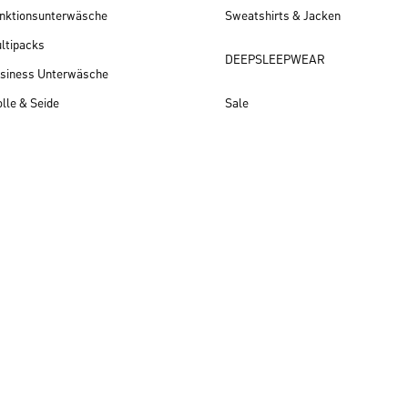
nktionsunterwäsche
Sweatshirts & Jacken
ltipacks
DEEPSLEEPWEAR
siness Unterwäsche
lle & Seide
Sale
Herren Neuheiten