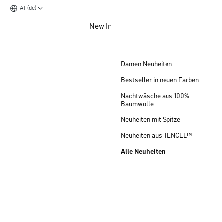
AT (de)
Zum Hauptinhalt springen
New In
Zum Footer springen
Damen Neuheiten
Bestseller in neuen Farben
Nachtwäsche aus 100%
Baumwolle
Neuheiten mit Spitze
Neuheiten aus TENCEL™
Alle Neuheiten