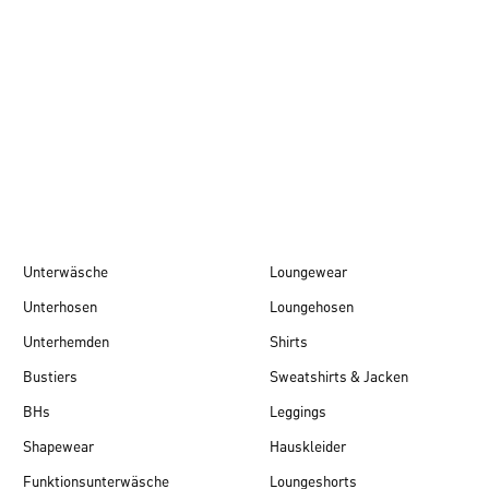
Herbst/Winter 26
Unterwäsche
Loungewear
Unterhosen
Loungehosen
Unterhemden
Shirts
Bustiers
Sweatshirts & Jacken
BHs
Leggings
Shapewear
Hauskleider
Funktionsunterwäsche
Loungeshorts