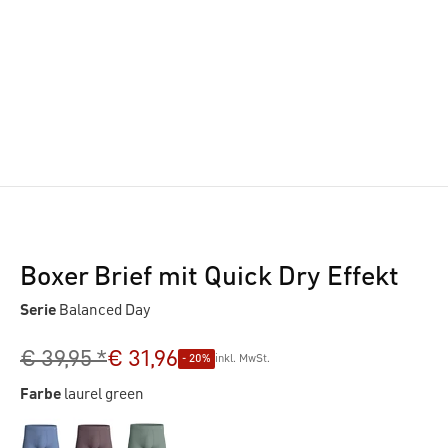
Boxer Brief mit Quick Dry Effekt
Serie
Balanced Day
€ 39,95 *
€ 31,96
- 20%
inkl. MwSt.
Farbe
laurel green