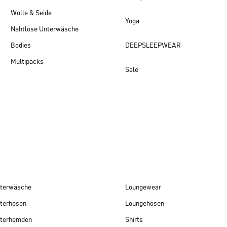
Wolle & Seide
Yoga
Nahtlose Unterwäsche
Bodies
DEEPSLEEPWEAR
Multipacks
Sale
Damen Neuheiten
terwäsche
Loungewear
terhosen
Loungehosen
terhemden
Shirts