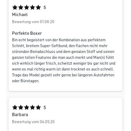
Durchschnittliche Bewertung von 5 von 5 Sternen
5
Michael
Bewertung vom 01.08.20
Perfekte Boxer
Bin echt begeistert von der Kombination aus perfektem
Schnitt, breitem Super-Softbund, den flachen nicht mehr
störenden Beinabschluss und dem genialen Stoff und seinen
ganzen tollen Features die man auch merkt und Man(n) fühlt
sich wirklich länger frisch, schwitzt weniger bis gar nicht und
wenn es mal richtig warm ist dann trocknet es auch schnell.
Trage das Model gezielt sehr gerne bei längeren Autofahrten
oder Bürotagen.
Durchschnittliche Bewertung von 5 von 5 Sternen
5
Barbara
Bewertung vom 06.05.20