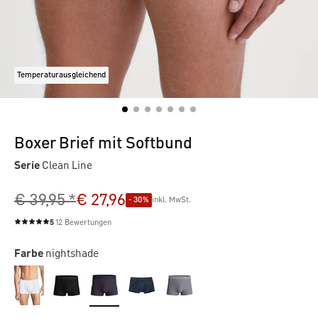
Temperaturausgleichend
Boxer Brief mit Softbund
Serie
Clean Line
€ 39,95 *
€ 27,96
- 30%
inkl. MwSt.
5
12 Bewertungen
Durchschnittliche Bewertung von 5 von 5 Sternen
Farbe
nightshade