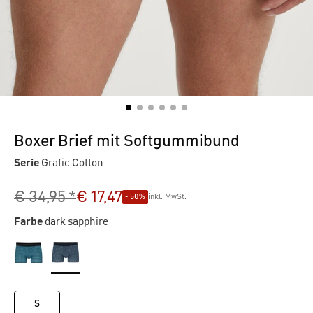
Boxer Brief mit Softgummibund
Serie
Grafic Cotton
€ 34,95 *
€ 17,47
- 50%
inkl. MwSt.
Farbe
dark sapphire
S