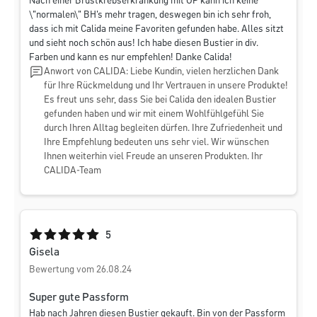
Nach einer Brustkrebserkrankung mit OP kann ich keine
\"normalen\" BH's mehr tragen, deswegen bin ich sehr froh,
dass ich mit Calida meine Favoriten gefunden habe. Alles sitzt
und sieht noch schön aus! Ich habe diesen Bustier in div.
Farben und kann es nur empfehlen! Danke Calida!
Anwort von CALIDA: Liebe Kundin, vielen herzlichen Dank
für Ihre Rückmeldung und Ihr Vertrauen in unsere Produkte!
Es freut uns sehr, dass Sie bei Calida den idealen Bustier
gefunden haben und wir mit einem Wohlfühlgefühl Sie
durch Ihren Alltag begleiten dürfen. Ihre Zufriedenheit und
Ihre Empfehlung bedeuten uns sehr viel. Wir wünschen
Ihnen weiterhin viel Freude an unseren Produkten. Ihr
CALIDA-Team
Durchschnittliche Bewertung von 5 von 5 Sternen
5
Gisela
Bewertung vom 26.08.24
Super gute Passform
Hab nach Jahren diesen Bustier gekauft. Bin von der Passform