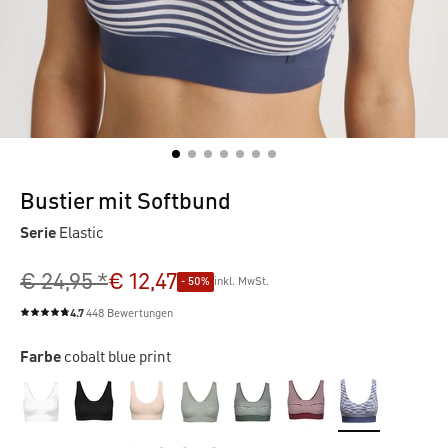
Bustier mit Softbund
Serie
Elastic
€ 24,95 *
€ 12,47
- 50%
inkl. MwSt.
4.7
448 Bewertungen
Durchschnittliche Bewertung von 4.7 von 5 Sternen
Farbe
cobalt blue print