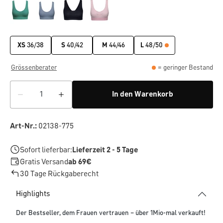
XS
36/38
S
40/42
M
44/46
L
48/50
Grössenberater
= geringer Bestand
In den Warenkorb
Art-Nr.:
02138-775
Sofort lieferbar:
Lieferzeit 2 - 5 Tage
Gratis Versand
ab 69€
30 Tage Rückgaberecht
Highlights
Der Bestseller, dem Frauen vertrauen – über 1Mio-mal verkauft!