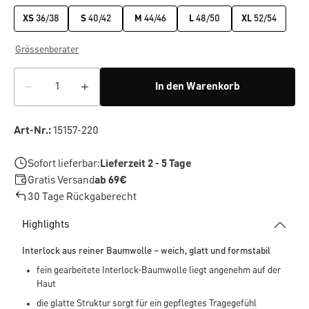
XS
36/38
S
40/42
M
44/46
L
48/50
XL
52/54
Grössenberater
In den Warenkorb
Art-Nr.:
15157-220
Sofort lieferbar:
Lieferzeit 2 - 5 Tage
Gratis Versand
ab 69€
30 Tage Rückgaberecht
Highlights
Interlock aus reiner Baumwolle – weich, glatt und formstabil
fein gearbeitete Interlock-Baumwolle liegt angenehm auf der
Haut
die glatte Struktur sorgt für ein gepflegtes Tragegefühl