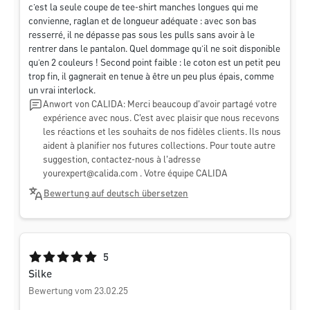
c’est la seule coupe de tee-shirt manches longues qui me
convienne, raglan et de longueur adéquate : avec son bas
resserré, il ne dépasse pas sous les pulls sans avoir à le
rentrer dans le pantalon. Quel dommage qu’il ne soit disponible
qu’en 2 couleurs ! Second point faible : le coton est un petit peu
trop fin, il gagnerait en tenue à être un peu plus épais, comme
un vrai interlock.
Anwort von CALIDA: Merci beaucoup d'avoir partagé votre
expérience avec nous. C'est avec plaisir que nous recevons
les réactions et les souhaits de nos fidèles clients. Ils nous
aident à planifier nos futures collections. Pour toute autre
suggestion, contactez-nous à l'adresse
yourexpert@calida.com
. Votre équipe CALIDA
Bewertung auf deutsch übersetzen
Durchschnittliche Bewertung von 5 von 5 Sternen
5
Silke
Bewertung vom 23.02.25