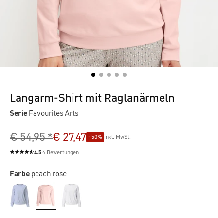
Langarm-Shirt mit Raglanärmeln
Serie
Favourites Arts
€ 54,95 *
€ 27,47
- 50%
inkl. MwSt.
4.5
4 Bewertungen
Durchschnittliche Bewertung von 4.5 von 5 Sternen
Farbe
peach rose