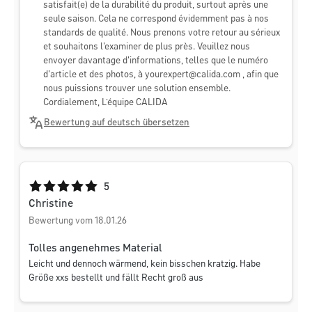
satisfait(e) de la durabilité du produit, surtout après une
seule saison. Cela ne correspond évidemment pas à nos
standards de qualité. Nous prenons votre retour au sérieux
et souhaitons l'examiner de plus près. Veuillez nous
envoyer davantage d'informations, telles que le numéro
d'article et des photos, à
yourexpert@calida.com
, afin que
nous puissions trouver une solution ensemble.
Cordialement, L’équipe CALIDA
Bewertung auf deutsch übersetzen
Durchschnittliche Bewertung von 5 von 5 Sternen
5
Christine
Bewertung vom 18.01.26
Tolles angenehmes Material
Leicht und dennoch wärmend, kein bisschen kratzig. Habe
Größe xxs bestellt und fällt Recht groß aus