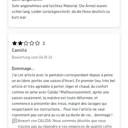
Sehr angenehmes und leichtes Material. Die Ärmel waren
schön lang. Leider zurückgeschickt, da die Hose deutlich zu
kurz war
Durchschnittliche Bewertung von 2 von 5 Sternen
2
Camille
Bewertung vom 04.10.24
Dommage...
J'ai cet article avec le pantalon correspondant depuis à peine
un an (donc portés une saison d'hiver). En premier lieu, très bel
article et très agréable à porter, léger et chaud, du confort
comme on aime avec Calida ! Malheureusement, après une
saison seulement, la matière est toute déformée, et
commence à présenter des trous, malgré des lavages qui
respectaient les instructions… Pour moi l'article ne vaut
clairement pas son prix au vu de sa durée de vie… dommage !
Anwort von CALIDA: Nous sommes désolés que nous
n'ayons pas pu répondre à vos exigences de qualité cette