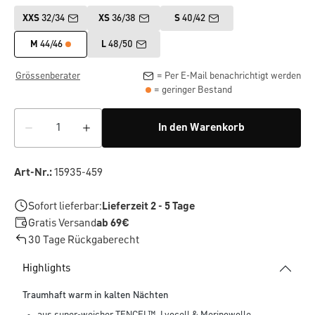
XXS
32/34
XS
36/38
S
40/42
M
44/46
L
48/50
Grössenberater
= Per E-Mail benachrichtigt werden
= geringer Bestand
In den Warenkorb
Art-Nr.:
15935-459
Sofort lieferbar:
Lieferzeit 2 - 5 Tage
Gratis Versand
ab 69€
30 Tage Rückgaberecht
Highlights
Traumhaft warm in kalten Nächten