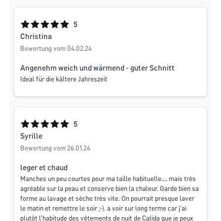
Durchschnittliche Bewertung von 5 von 5 Sternen
5
Christina
Bewertung vom 04.02.24
Angenehm weich und wärmend - guter Schnitt
Ideal für die kältere Jahreszeit
Durchschnittliche Bewertung von 5 von 5 Sternen
5
Syrille
Bewertung vom 26.01.24
leger et chaud
Manches un peu courtes pour ma taille habituelle.... mais très
agréable sur la peau et conserve bien la chaleur. Garde bien sa
forme au lavage et sèche très vite. On pourrait presque laver
le matin et remettre le soir ;-). a voir sur long terme car j'ai
plutôt l'habitude des vêtements de nuit de Calida que je peux