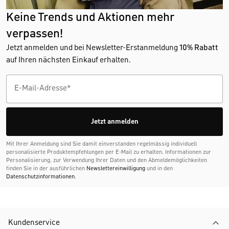
Keine Trends und Aktionen mehr
verpassen!
Jetzt anmelden und bei Newsletter-Erstanmeldung
10% Rabatt
auf Ihren nächsten Einkauf erhalten.
Jetzt anmelden
Mit Ihrer Anmeldung sind Sie damit einverstanden regelmässig individuell
personalisierte Produktempfehlungen per E-Mail zu erhalten. Informationen zur
Personalisierung, zur Verwendung Ihrer Daten und den Abmelde­möglichkeiten
finden Sie in der ausführlichen
Newslettereinwilligung
und in den
Datenschutzinformationen
.
Kundenservice