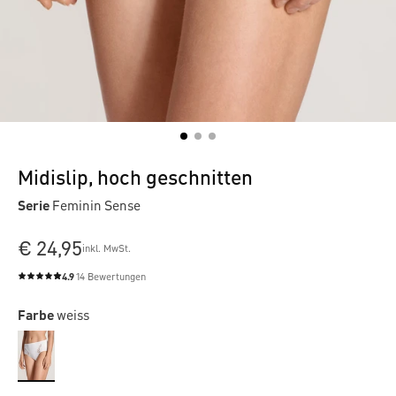
Midislip, hoch geschnitten
Serie
Feminin Sense
€ 24,95
inkl. MwSt.
4.9
14 Bewertungen
Durchschnittliche Bewertung von 4.9 von 5 Sternen
Farbe
weiss