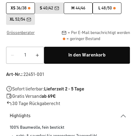
XS
36/38
S
40/42
M
44/46
L
48/50
XL
52/54
Grössenberater
= Per E-Mail benachrichtigt werden
= geringer Bestand
In den Warenkorb
Art-Nr.:
22451-001
Sofort lieferbar:
Lieferzeit 2 - 5 Tage
Gratis Versand
ab 69€
30 Tage Rückgaberecht
Highlights
100% Baumwolle, fein bestickt