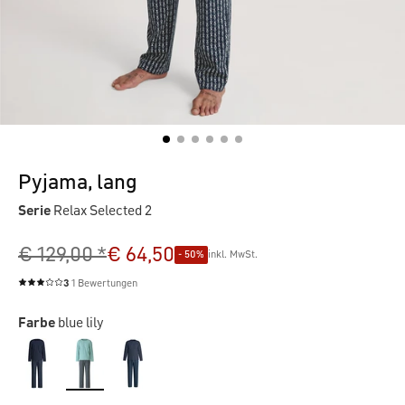
Pyjama, lang
Serie
Relax Selected 2
€ 129,00 *
€ 64,50
- 50%
inkl. MwSt.
3
1 Bewertungen
Durchschnittliche Bewertung von 3 von 5 Sternen
Farbe
blue lily