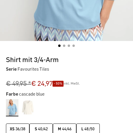
Shirt mit 3/4-Arm
Serie
Favourites Tiles
€ 49,95 *
€ 24,97
- 50%
inkl. MwSt.
Farbe
cascade blue
XS
36/38
S
40/42
M
44/46
L
48/50