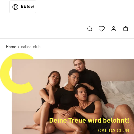
BE (de)
Home
calida-club
Deine Treue wird belohnt!
CALIDA CLUB