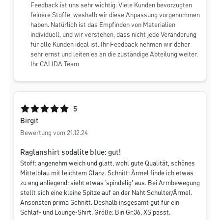
Feedback ist uns sehr wichtig. Viele Kunden bevorzugten
feinere Stoffe, weshalb wir diese Anpassung vorgenommen
haben. Natürlich ist das Empfinden von Materialien
individuell, und wir verstehen, dass nicht jede Veränderung
für alle Kunden ideal ist. Ihr Feedback nehmen wir daher
sehr ernst und leiten es an die zuständige Abteilung weiter.
Ihr CALIDA Team
Durchschnittliche Bewertung von 5 von 5 Sternen
5
Birgit
Bewertung vom 21.12.24
Raglanshirt sodalite blue: gut!
Stoff: angenehm weich und glatt, wohl gute Qualität, schönes
Mittelblau mit leichtem Glanz. Schnitt: Ärmel finde ich etwas
zu eng anliegend: sieht etwas 'spindelig' aus. Bei Armbewegung
stellt sich eine kleine Spitze auf an der Naht Schulter/Ärmel.
Ansonsten prima Schnitt. Deshalb insgesamt gut für ein
Schlaf- und Lounge-Shirt. Größe: Bin Gr.36, XS passt.