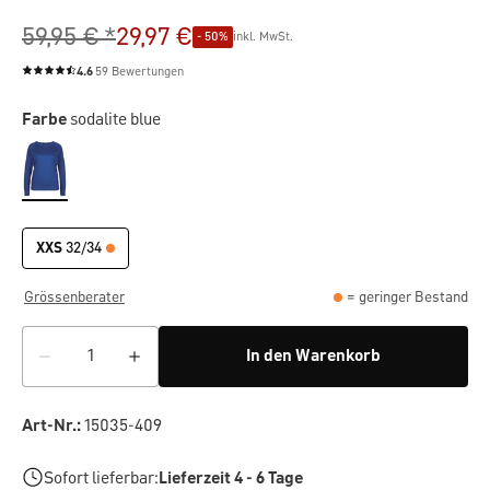
59,95 € *
29,97 €
- 50%
inkl. MwSt.
4.6
59 Bewertungen
Durchschnittliche Bewertung von 4.6 von 5 Sternen
Farbe
sodalite blue
XXS
32/34
Grössenberater
= geringer Bestand
In den Warenkorb
Art-Nr.:
15035-409
Sofort lieferbar:
Lieferzeit 4 - 6 Tage