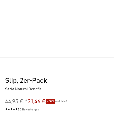
Slip, 2er-Pack
Serie
Natural Benefit
44,95 € *
31,46 €
- 30%
inkl. MwSt.
5
3 Bewertungen
Durchschnittliche Bewertung von 5 von 5 Sternen