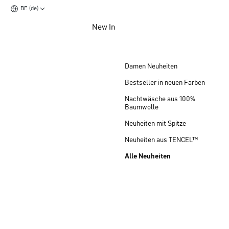
BE (de)
Zum Hauptinhalt springen
New In
Zum Footer springen
Damen Neuheiten
Bestseller in neuen Farben
Nachtwäsche aus 100%
Baumwolle
Neuheiten mit Spitze
Neuheiten aus TENCEL™
Alle Neuheiten