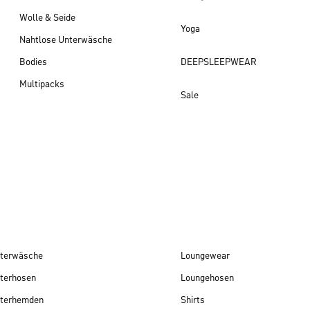
Wolle & Seide
Yoga
Nahtlose Unterwäsche
Bodies
DEEPSLEEPWEAR
Multipacks
Sale
Damen Neuheiten
terwäsche
Loungewear
terhosen
Loungehosen
terhemden
Shirts