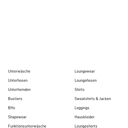
Herbst/Winter 26
Unterwäsche
Loungewear
Unterhosen
Loungehosen
Unterhemden
Shirts
Bustiers
Sweatshirts & Jacken
BHs
Leggings
Shapewear
Hauskleider
Funktionsunterwäsche
Loungeshorts