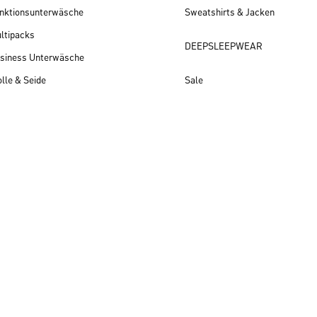
nktionsunterwäsche
Sweatshirts & Jacken
ltipacks
DEEPSLEEPWEAR
siness Unterwäsche
lle & Seide
Sale
Herren Neuheiten