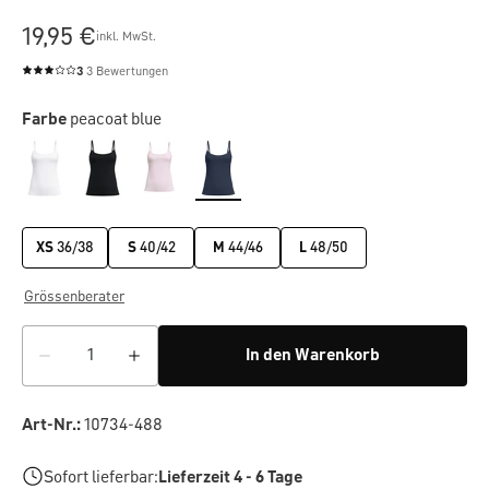
19,95 €
inkl. MwSt.
3
3 Bewertungen
Durchschnittliche Bewertung von 3 von 5 Sternen
Farbe
peacoat blue
XS
36/38
S
40/42
M
44/46
L
48/50
Grössenberater
In den Warenkorb
Art-Nr.:
10734-488
Sofort lieferbar:
Lieferzeit 4 - 6 Tage