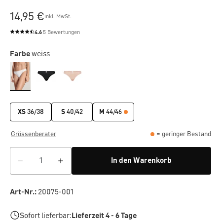
14,95 €
inkl. MwSt.
4.6
5 Bewertungen
Durchschnittliche Bewertung von 4.6 von 5 Sternen
Farbe
weiss
XS
36/38
S
40/42
M
44/46
Grössenberater
= geringer Bestand
In den Warenkorb
Art-Nr.:
20075-001
Sofort lieferbar:
Lieferzeit 4 - 6 Tage