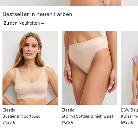
Bestseller in neuen Farben
Zu den Neuheiten
Elastic
Elastic
DSW Bala
Bustier mit Softbund
Slip mit Softbund, high waist
Kurzarm-
24,95 €
17,95 €
69,95 €