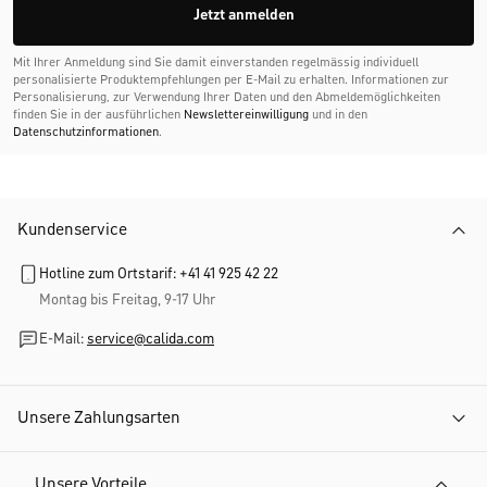
Jetzt anmelden
Mit Ihrer Anmeldung sind Sie damit einverstanden regelmässig individuell
personalisierte Produktempfehlungen per E-Mail zu erhalten. Informationen zur
Personalisierung, zur Verwendung Ihrer Daten und den Abmelde­möglichkeiten
finden Sie in der ausführlichen
Newslettereinwilligung
und in den
Datenschutzinformationen
.
Kundenservice
Hotline zum Ortstarif: +41 41 925 42 22
Montag bis Freitag, 9-17 Uhr
E-Mail:
service@calida.com
Unsere Zahlungsarten
Unsere Vorteile