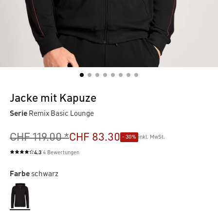
Jacke mit Kapuze
Serie
Remix Basic Lounge
CHF 119.00 *
CHF 83.30
- 30%
inkl. MwSt.
4.3
4 Bewertungen
Durchschnittliche Bewertung von 4.3 von 5 Sternen
Farbe
schwarz