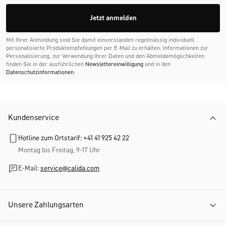
Jetzt anmelden
Mit Ihrer Anmeldung sind Sie damit einverstanden regelmässig individuell
personalisierte Produktempfehlungen per E-Mail zu erhalten. Informationen zur
Personalisierung, zur Verwendung Ihrer Daten und den Abmelde­möglichkeiten
finden Sie in der ausführlichen
Newslettereinwilligung
und in den
Datenschutzinformationen
.
Kundenservice
Hotline zum Ortstarif: +41 41 925 42 22
Montag bis Freitag, 9-17 Uhr
E-Mail:
service@calida.com
Unsere Zahlungsarten