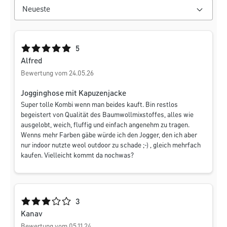
Durchschnittliche Bewertung von 5 von 5 Sternen
5
Alfred
Bewertung vom 24.05.26
Jogginghose mit Kapuzenjacke
Super tolle Kombi wenn man beides kauft. Bin restlos
begeistert von Qualität des Baumwollmixstoffes, alles wie
ausgelobt, weich, fluffig und einfach angenehm zu tragen.
Wenns mehr Farben gäbe würde ich den Jogger, den ich aber
nur indoor nutzte weol outdoor zu schade ;-) , gleich mehrfach
kaufen. Vielleicht kommt da nochwas?
Durchschnittliche Bewertung von 3 von 5 Sternen
3
Kanav
Bewertung vom 05.11.24