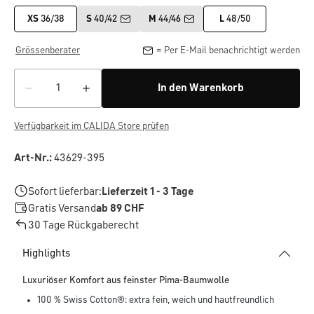
XS
36/38
S
40/42
M
44/46
L
48/50
Grössenberater
= Per E-Mail benachrichtigt werden
In den Warenkorb
Verfügbarkeit im CALIDA Store prüfen
Art-Nr.:
43629-395
Sofort lieferbar:
Lieferzeit 1 - 3 Tage
Gratis Versand
ab 89 CHF
30 Tage Rückgaberecht
Highlights
Luxuriöser Komfort aus feinster Pima-Baumwolle
100 % Swiss Cotton®: extra fein, weich und hautfreundlich