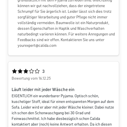
grundsätzlich mit dem Pyjama zufrieden sind. Gleichzeitig
können wir gut nachvollziehen, dass der eingetretene
Schrumpf für Sie ärgerlich ist. Leider lässt sich dies trotz
sorgfältiger Verarbeitung und guter Pflege nicht immer
vollständig vermeiden. Baumwolle ist ein Naturprodukt,
dessen Eigenschaften in Haptik und Waschverhalten
naturbedingt variieren können. Für weitere Anregungen und
Feedbacks sind wir offen. Kontaktieren Sie uns unter
yourexpert@calida.com
Durchschnittliche Bewertung von 3 von 5 Sternen
3
Bewertung vom 16.12.25
Läuft leider mit jeder Wäsche ein
EIGENTLICH ein wunderbarer Pyjama. Optisch schön,
kuscheliger Stoff, ideal für einen entspannten Morgen auf dem
Sofa. Leider wird er aber mit jeder Wäsche kleiner. Dabei nutze
ich schon den Schonwaschgang bei 30 Grad und
Feinwaschmittel. Ich habe diesbezüglich schon Calida
kontaktiert aber (noch) keine Antwort erhalten. Da ich diesen