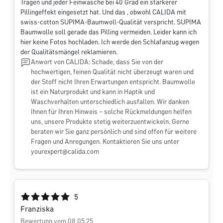
Tragen und jeder Feinwäsche bei 40 Grad ein stärkerer
Pillingeffekt eingesetzt hat. Und das , obwohl CALIDA mit
swiss-cotton SUPIMA-Baumwoll-Qualität verspricht. SUPIMA
Baumwolle soll gerade das Pilling vermeiden. Leider kann ich
hier keine Fotos hochladen. Ich werde den Schlafanzug wegen
der Qualitätsmängel reklamieren.
Anwort von CALIDA: Schade, dass Sie von der
hochwertigen, feinen Qualität nicht überzeugt waren und
der Stoff nicht Ihren Erwartungen entspricht. Baumwolle
ist ein Naturprodukt und kann in Haptik und
Waschverhalten unterschiedlich ausfallen. Wir danken
Ihnen für Ihren Hinweis – solche Rückmeldungen helfen
uns, unsere Produkte stetig weiterzuentwickeln. Gerne
beraten wir Sie ganz persönlich und sind offen für weitere
Fragen und Anregungen. Kontaktieren Sie uns unter
yourexpert@calida.com
Durchschnittliche Bewertung von 5 von 5 Sternen
5
Franziska
Bewertung vom 08.05.25