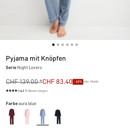
Pyjama mit Knöpfen
Serie
Night Lovers
CHF 139.00 *
CHF 83.40
- 40%
inkl. MwSt.
4.1
19 Bewertungen
Durchschnittliche Bewertung von 4.1 von 5 Sternen
Farbe
aura blue