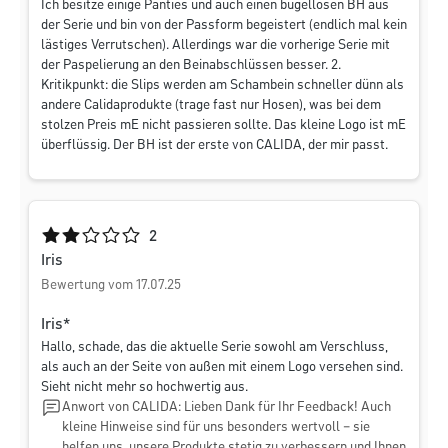
Ich besitze einige Panties und auch einen bügellosen BH aus
der Serie und bin von der Passform begeistert (endlich mal kein
lästiges Verrutschen). Allerdings war die vorherige Serie mit
der Paspelierung an den Beinabschlüssen besser. 2.
Kritikpunkt: die Slips werden am Schambein schneller dünn als
andere Calidaprodukte (trage fast nur Hosen), was bei dem
stolzen Preis mE nicht passieren sollte. Das kleine Logo ist mE
überflüssig. Der BH ist der erste von CALIDA, der mir passt.
Durchschnittliche Bewertung von 2 von 5 Sternen
2
Iris
Bewertung vom 17.07.25
Iris*
Hallo, schade, das die aktuelle Serie sowohl am Verschluss,
als auch an der Seite von außen mit einem Logo versehen sind.
Sieht nicht mehr so hochwertig aus.
Anwort von CALIDA: Lieben Dank für Ihr Feedback! Auch
kleine Hinweise sind für uns besonders wertvoll – sie
helfen uns, unsere Produkte stetig zu verbessern und Ihnen