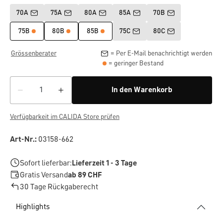
70A
75A
80A
85A
70B
75B
80B
85B
75C
80C
Grössenberater
= Per E-Mail benachrichtigt werden
= geringer Bestand
In den Warenkorb
Verfügbarkeit im CALIDA Store prüfen
Art-Nr.:
03158-662
Sofort lieferbar:
Lieferzeit 1 - 3 Tage
Gratis Versand
ab 89 CHF
30 Tage Rückgaberecht
Highlights