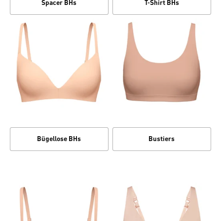
Spacer BHs
T-Shirt BHs
Bügellose BHs
Bustiers