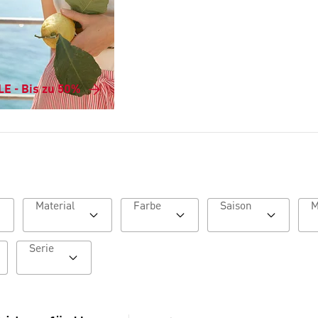
E - Bis zu 50%
Material
Farbe
Saison
Serie