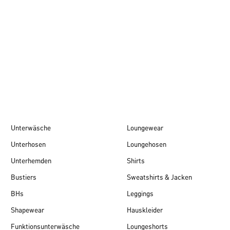
Herbst/Winter 26
Unterwäsche
Loungewear
Unterhosen
Loungehosen
Unterhemden
Shirts
Bustiers
Sweatshirts & Jacken
BHs
Leggings
Shapewear
Hauskleider
Funktionsunterwäsche
Loungeshorts