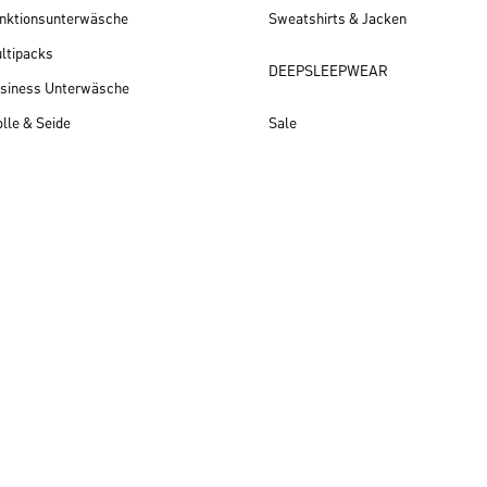
nktionsunterwäsche
Sweatshirts & Jacken
ltipacks
DEEPSLEEPWEAR
siness Unterwäsche
lle & Seide
Sale
Herren Neuheiten