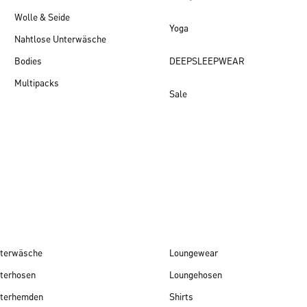
Wolle & Seide
Yoga
Nahtlose Unterwäsche
Bodies
DEEPSLEEPWEAR
Multipacks
Sale
Damen Neuheiten
terwäsche
Loungewear
terhosen
Loungehosen
terhemden
Shirts