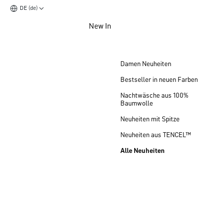
DE (de)
Zum Hauptinhalt springen
New In
Zum Footer springen
Damen Neuheiten
Bestseller in neuen Farben
Nachtwäsche aus 100%
Baumwolle
Neuheiten mit Spitze
Neuheiten aus TENCEL™
Alle Neuheiten